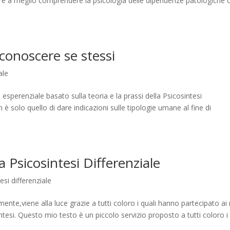
utare a meglio comprendere la psicologia delle dipendenze patologiche 
onoscere se stessi
ale
sperenziale basato sulla teoria e la prassi della Psicosintesi
 è solo quello di dare indicazioni sulle tipologie umane al fine di
a Psicosintesi Differenziale
esi differenziale
ente,viene alla luce grazie a tutti coloro i quali hanno partecipato ai
ntesi. Questo mio testo è un piccolo servizio proposto a tutti coloro i