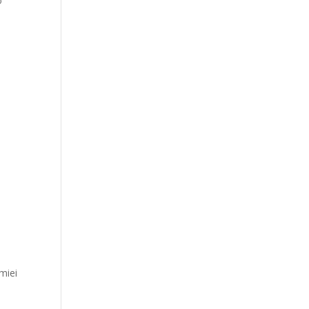
o
 miei