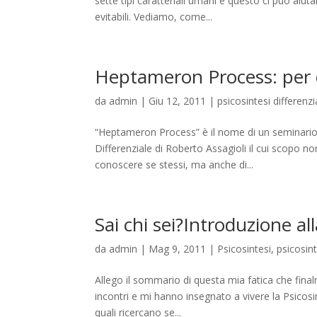
sette tipi caratteriali umani e questo ci può ai
evitabili. Vediamo, come...
Heptameron Process: per c
da
admin
|
Giu 12, 2011
|
psicosintesi differenzi
“Heptameron Process” è il nome di un seminario e
Differenziale di Roberto Assagioli il cui scopo non
conoscere se stessi, ma anche di...
Sai chi sei?Introduzione all
da
admin
|
Mag 9, 2011
|
Psicosintesi
,
psicosint
Allego il sommario di questa mia fatica che finalm
incontri e mi hanno insegnato a vivere la Psicosi
quali ricercano se...