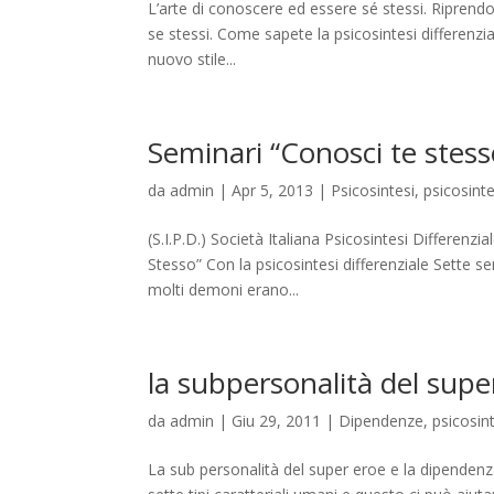
L’arte di conoscere ed essere sé stessi. Riprendo
se stessi. Come sapete la psicosintesi differenzi
nuovo stile...
Seminari “Conosci te stess
da
admin
|
Apr 5, 2013
|
Psicosintesi
,
psicosinte
(S.I.P.D.) Società Italiana Psicosintesi Differenz
Stesso” Con la psicosintesi differenziale Sette s
molti demoni erano...
la subpersonalità del supe
da
admin
|
Giu 29, 2011
|
Dipendenze
,
psicosint
La sub personalità del super eroe e la dipendenz