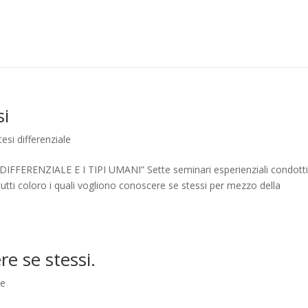
si
tesi differenziale
 DIFFERENZIALE E I TIPI UMANI” Sette seminari esperienziali condott
utti coloro i quali vogliono conoscere se stessi per mezzo della
re se stessi.
le