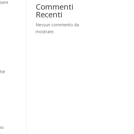
ssere
Commenti
Recenti
Nessun commento da
mostrare.
ché
ono