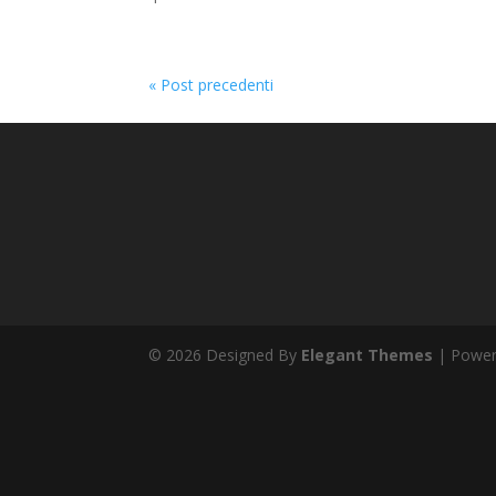
« Post precedenti
© 2026 Designed By
Elegant Themes
| Powe