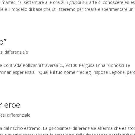
 martedì 16 settembre alle ore 20 i gruppi sull’arte di conoscere ed e
ale è il modello di base che utilizzeremo per creare e sperimentare un
o”
si differenziale
iale Contrada Pollicarini traversa C., 94100 Pergusa Enna “Conosci Te
eminari esperienziali “Qual è il tuo nome?” ed egli rispose Legione; per
r eroe
esi differenziale
a dal rischio estremo. La psicosintesi differenziale afferma che esist