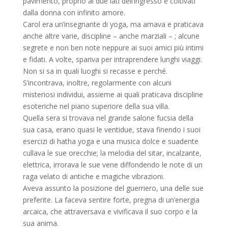
pavimento, proprio ai due lati dell’ingresso e coltivati
dalla donna con infinito amore.
Carol era un’insegnante di yoga, ma amava e praticava
anche altre varie, discipline – anche marziali – ; alcune
segrete e non ben note neppure ai suoi amici più intimi
e fidati. A volte, spariva per intraprendere lunghi viaggi.
Non si sa in quali luoghi si recasse e perché.
S’incontrava, inoltre, regolarmente con alcuni
misteriosi individui, assieme ai quali praticava discipline
esoteriche nel piano superiore della sua villa.
Quella sera si trovava nel grande salone fucsia della
sua casa, erano quasi le ventidue, stava finendo i suoi
esercizi di hatha yoga e una musica dolce e suadente
cullava le sue orecchie; la melodia del sitar, incalzante,
elettrica, irrorava le sue vene diffondendo le note di un
raga velato di antiche e magiche vibrazioni.
Aveva assunto la posizione del guerriero, una delle sue
preferite. La faceva sentire forte, pregna di un’energia
arcaica, che attraversava e vivificava il suo corpo e la
sua anima.