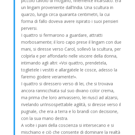
piccolo tavolo di mogano, finemente intarsiato. Era
un lingam proveniente dall’India. Una scultura in
quarzo, lunga circa quaranta centimetri, la cui
forma di fallo doveva avere ispirato i suoi pensieri
perversi.
I quattro si fermarono a guardare, attratti
morbosamente; il loro capo prese il lingam con due
mani, si diresse verso Carol, sollevò la scultura, per
colpirla e per affondarlo nelle viscere della donna,
intimando agli altri: «Voi quattro, prendetela,
toglietele i vestiti e allargatele le cosce, adesso la
faremo godere veramente!».
I quattro si diressero verso di lei, che si trovava
ancora rannicchiata sul suo divano color crema,
ma prima che loro arrivassero, lei riuscì ad alzarsi,
rivelando un’insospettabile agilità, si diresse verso il
pugnale, che era a terra e lo brandì con decisione,
con la sua mano destra.
A volte i piani della coscienza si intersecano e si
mischiano e ciò che consente di dominare la realtà