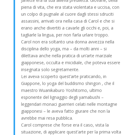
Janette era la sua allieva prediletta. Giovane, bella
piena di vita, che era stata violentata e uccisa, con
un colpo di pugnale al cuore dagli stessi sdruciti
assassini, arrivati ora nella casa di Carol e che si
erano anche divertiti a cavarle gli occhi e, poi, a
tagliarle la lingua, per non farla urlare troppo.
Carol non era soltanto una donna avvezza nella
disciplina dello yoga, ma – da molti anni – si
dilettava anche nella pratica di un’arte marziale
giapponese, occulta e micidiale, che poteva essere
insegnata solo segretamente.
Lei aveva scoperto quest’arte praticando, in
Giappone, lo yoga del buddismo shingon , che il
maestro Wuanikaburo Yoshitomo, ultimo
esponente del lignaggio degli yamabushi –
leggendari monaci guerrieri celati nelle montagne
giapponesi – le aveva fatto giurare che non la
avrebbe mai resa pubblica.
Carol comprese che forse era il caso, vista la
situazione, di applicare quest’arte per la prima volta