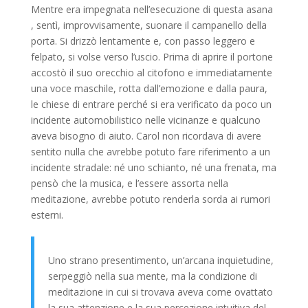
Mentre era impegnata nell’esecuzione di questa asana
, sentì, improvvisamente, suonare il campanello della
porta. Si drizzò lentamente e, con passo leggero e
felpato, si volse verso l’uscio. Prima di aprire il portone
accostò il suo orecchio al citofono e immediatamente
una voce maschile, rotta dall’emozione e dalla paura,
le chiese di entrare perché si era verificato da poco un
incidente automobilistico nelle vicinanze e qualcuno
aveva bisogno di aiuto. Carol non ricordava di avere
sentito nulla che avrebbe potuto fare riferimento a un
incidente stradale: né uno schianto, né una frenata, ma
pensò che la musica, e l’essere assorta nella
meditazione, avrebbe potuto renderla sorda ai rumori
esterni.
Uno strano presentimento, un’arcana inquietudine,
serpeggiò nella sua mente, ma la condizione di
meditazione in cui si trovava aveva come ovattato
la sua attenzione e la sua percezione intuitiva del