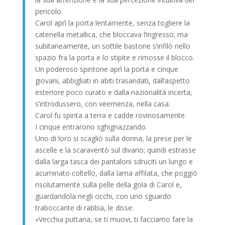
pericolo.
Carol aprì la porta lentamente, senza togliere la
catenella metallica, che bloccava l’ingresso; ma
subitaneamente, un sottile bastone s’infilò nello
spazio fra la porta e lo stipite e rimosse il blocco.
Un poderoso spintone aprì la porta e cinque
giovani, abbigliati in abiti trasandati, dall’aspetto
esteriore poco curato e dalla nazionalità incerta,
s’introdussero, con veemenza, nella casa.
Carol fu spinta a terra e cadde rovinosamente.
I cinque entrarono sghignazzando.
Uno di loro si scagliò sulla donna, la prese per le
ascelle e la scaraventò sul divano; quindi estrasse
dalla larga tasca dei pantaloni sdruciti un lungo e
acuminato coltello, dalla lama affilata, che poggiò
risolutamente sulla pelle della gola di Carol e,
guardandola negli occhi, con uno sguardo
traboccante di rabbia, le disse:
«Vecchia puttana, se ti muovi, ti facciamo fare la