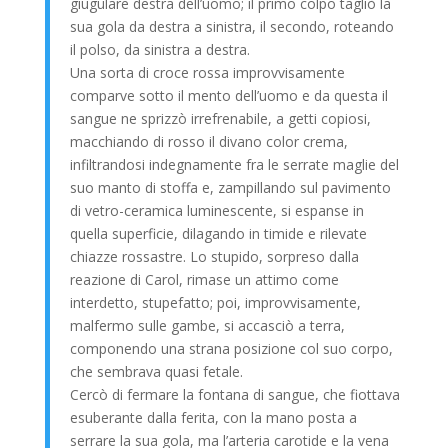
giugulare destra dell’uomo; il primo colpo tagliò la
sua gola da destra a sinistra, il secondo, roteando
il polso, da sinistra a destra.
Una sorta di croce rossa improvvisamente
comparve sotto il mento dell’uomo e da questa il
sangue ne sprizzò irrefrenabile, a getti copiosi,
macchiando di rosso il divano color crema,
infiltrandosi indegnamente fra le serrate maglie del
suo manto di stoffa e, zampillando sul pavimento
di vetro-ceramica luminescente, si espanse in
quella superficie, dilagando in timide e rilevate
chiazze rossastre. Lo stupido, sorpreso dalla
reazione di Carol, rimase un attimo come
interdetto, stupefatto; poi, improvvisamente,
malfermo sulle gambe, si accasciò a terra,
componendo una strana posizione col suo corpo,
che sembrava quasi fetale.
Cercò di fermare la fontana di sangue, che fiottava
esuberante dalla ferita, con la mano posta a
serrare la sua gola, ma l’arteria carotide e la vena