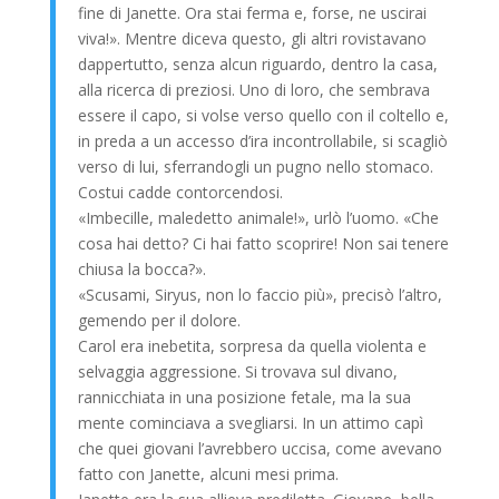
fine di Janette. Ora stai ferma e, forse, ne uscirai
viva!». Mentre diceva questo, gli altri rovistavano
dappertutto, senza alcun riguardo, dentro la casa,
alla ricerca di preziosi. Uno di loro, che sembrava
essere il capo, si volse verso quello con il coltello e,
in preda a un accesso d’ira incontrollabile, si scagliò
verso di lui, sferrandogli un pugno nello stomaco.
Costui cadde contorcendosi.
«Imbecille, maledetto animale!», urlò l’uomo. «Che
cosa hai detto? Ci hai fatto scoprire! Non sai tenere
chiusa la bocca?».
«Scusami, Siryus, non lo faccio più», precisò l’altro,
gemendo per il dolore.
Carol era inebetita, sorpresa da quella violenta e
selvaggia aggressione. Si trovava sul divano,
rannicchiata in una posizione fetale, ma la sua
mente cominciava a svegliarsi. In un attimo capì
che quei giovani l’avrebbero uccisa, come avevano
fatto con Janette, alcuni mesi prima.