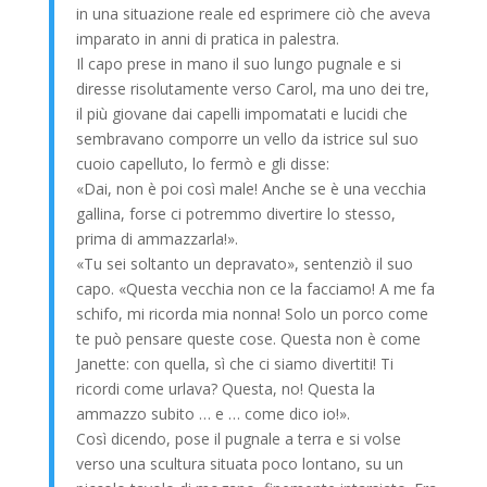
in una situazione reale ed esprimere ciò che aveva
imparato in anni di pratica in palestra.
Il capo prese in mano il suo lungo pugnale e si
diresse risolutamente verso Carol, ma uno dei tre,
il più giovane dai capelli impomatati e lucidi che
sembravano comporre un vello da istrice sul suo
cuoio capelluto, lo fermò e gli disse:
«Dai, non è poi così male! Anche se è una vecchia
gallina, forse ci potremmo divertire lo stesso,
prima di ammazzarla!».
«Tu sei soltanto un depravato», sentenziò il suo
capo. «Questa vecchia non ce la facciamo! A me fa
schifo, mi ricorda mia nonna! Solo un porco come
te può pensare queste cose. Questa non è come
Janette: con quella, sì che ci siamo divertiti! Ti
ricordi come urlava? Questa, no! Questa la
ammazzo subito … e … come dico io!».
Così dicendo, pose il pugnale a terra e si volse
verso una scultura situata poco lontano, su un