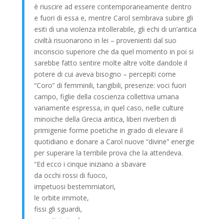
è riuscire ad essere contemporaneamente dentro
e fuori di essa e, mentre Carol sembrava subire gli
esiti di una violenza intollerabile, gli echi di un’antica
civiltà risuonarono in lei – provenienti dal suo
inconscio superiore che da quel momento in poi si
sarebbe fatto sentire molte altre volte dandole il
potere di cui aveva bisogno – percepiti come
“Coro” di femminili, tangibili, presenze: voci fuori
campo, figlie della coscienza collettiva umana
variamente espressa, in quel caso, nelle culture
minoiche della Grecia antica, liberi riverberi di
primigenie forme poetiche in grado di elevare il
quotidiano e donare a Carol nuove “divine” energie
per superare la terribile prova che la attendeva.
“Ed ecco i cinque iniziano a sbavare
da occhi rossi di fuoco,
impetuosi bestemmiatori,
le orbite immote,
fissi gli sguardi,