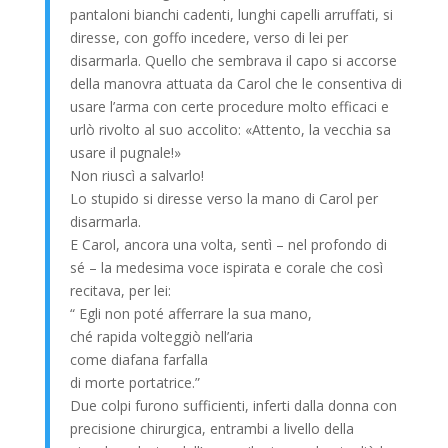
pantaloni bianchi cadenti, lunghi capelli arruffati, si
diresse, con goffo incedere, verso di lei per
disarmarla. Quello che sembrava il capo si accorse
della manovra attuata da Carol che le consentiva di
usare l’arma con certe procedure molto efficaci e
urlò rivolto al suo accolito: «Attento, la vecchia sa
usare il pugnale!»
Non riuscì a salvarlo!
Lo stupido si diresse verso la mano di Carol per
disarmarla.
E Carol, ancora una volta, sentì – nel profondo di
sé – la medesima voce ispirata e corale che così
recitava, per lei:
“ Egli non poté afferrare la sua mano,
ché rapida volteggiò nell’aria
come diafana farfalla
di morte portatrice.”
Due colpi furono sufficienti, inferti dalla donna con
precisione chirurgica, entrambi a livello della