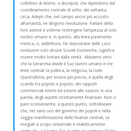
collettivo di Anime, o discepoli, che dipendono dal
coordinamento centrale di sette, dei settanta,
circa, Adepti che, nel campo ancor più accosto
all’umanità, ne dirigono l’evoluzione. Parlare della
loro azione e volerne restringere l’ampiezza al solo
nucleo umano e, in questo, alla linea puramente
mistica, o, addirittura, far depositarie delle Loro
rivelazioni solo alcune Scuole Esoteriche, significa
essere molto lontani dalla verità . Abbiamo visto
che la Gerarchia divide il Suo lavoro umano in tre
linee centrali: la politica, la religiosa, la civile.
Quest’ultima, per essere più precisi, è quella degli
scambi tra popolo e popolo, dei rapporti
commerciali interni ed esterni alle nazioni; in una
parola, degli aspetti strettamente finanziari. Non ci
pare sconveniente, a questo punto, sottolineare
che, nel sano uso del governo dei popoli e nella
saggia manifestazione delle finanze centrali, se
eseguiti a scopo universale e realisticamente
spirituale, vi è tanto Dio quanto ne contiene l’Ostia