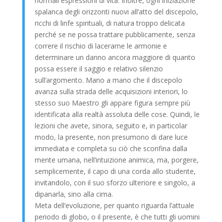
normali espressioni di vita. Inoltre, ogni iniziazione
spalanca degli orizzonti nuovi all’atto del discepolo,
ricchi di linfe spirituali, di natura troppo delicata
perché se ne possa trattare pubblicamente, senza
correre il rischio di lacerarne le armonie e
determinare un danno ancora maggiore di quanto
possa essere il saggio e relativo silenzio
sull’argomento. Mano a mano che il discepolo
avanza sulla strada delle acquisizioni interiori, lo
stesso suo Maestro gli appare figura sempre più
identificata alla realtà assoluta delle cose. Quindi, le
lezioni che avete, sinora, seguito e, in particolar
modo, la presente, non presumono di dare luce
immediata e completa su ciò che sconfina dalla
mente umana, nell’intuizione animica, ma, porgere,
semplicemente, il capo di una corda allo studente,
invitandolo, con il suo sforzo ulteriore e singolo, a
dipanarla, sino alla cima.
Meta dell’evoluzione, per quanto riguarda l’attuale
periodo di globo, o il presente, è che tutti gli uomini