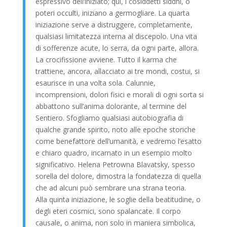
espressivo dell’iniziato; qui, i cosiddetti siddhi, o
poteri occulti, iniziano a germogliare. La quarta
iniziazione serve a distruggere, completamente,
qualsiasi limitatezza interna al discepolo. Una vita
di sofferenze acute, lo serra, da ogni parte, allora.
La crocifissione avviene. Tutto il karma che
trattiene, ancora, allacciato ai tre mondi, costui, si
esaurisce in una volta sola. Calunnie,
incomprensioni, dolori fisici e morali di ogni sorta si
abbattono sull’anima dolorante, al termine del
Sentiero. Sfogliamo qualsiasi autobiografia di
qualche grande spirito, noto alle epoche storiche
come benefattore dell’umanità, e vedremo l’esatto
e chiaro quadro, incarnato in un esempio molto
significativo. Helena Petrowna Blavatsky, spesso
sorella del dolore, dimostra la fondatezza di quella
che ad alcuni può sembrare una strana teoria.
Alla quinta iniziazione, le soglie della beatitudine, o
degli eteri cosmici, sono spalancate. Il corpo
causale, o anima, non solo in maniera simbolica,