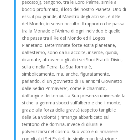
peccato]), tengono, tra le Loro Palme, simile a
boccio profumato, il loto del nostro Pianeta. Uno di
essi, il più grande, il Maestro degli altri sei, è il Re
del Mondo, in senso occulto. Il rapporto che passa
tra la Monade e l’Anima di ogni individuo è quello
che passa tra il Re del Mondo ed il Logos
Planetario. Determinate forze extra planetarie,
dall’esterno, sono da lui accolte, inserite, quindi,
diramate, attraverso gli altri sei Suoi Fratelli Divini,
sulla e nella Terra. La Sua forma è,
simbolicamente, ma, anche, figuratamente,
parlando, di un giovinetto di 16 anni: “Il Giovinetto
dalle Sedici Primavere”, come è chiamato,
dall’origine dei tempi. La Sua presenza universale fa
sì che la gemma sbocci sull’albero e che il monte,
grazie alla forza della gravità (aspetto tangibile
della Sua volontà ) rimanga abbarbicato sul
territorio che domina, invece di diluirsi e
polverizzarsi nel cosmo. Suo voto è di rimanere
con gli altri Sei Fratelli, in simile manifestazione,