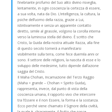
l’inebriante profumo del Suo alito divino risveglia,
lentamente, in ogni coscienza la certezza di essere,
a sua volta, nata da Dio. L’intelligenza, la cultura, la
psiche dell’uomo della razza, grazie a Lui,
istintivamente e senza un apparente contatto
diretto, simile al girasole, volgono la corolla interna
verso la luminosa stella del divino. È scritto che
Cristo, la Guida della nostra attuale Razza, alla fine
di questo secolo tornerà a manifestarsi
visibilmente sulla terra, come fece duemila anni or
sono. Il settore delle religioni, la nascita di esse e lo
sviluppo delle medesime, tutto dipende dall’azione
saggia del Cristo.
Il Maha Chohan, Incarnazione del Terzo Raggio
(Maha = grande – Chohan = Spirito Guida),
rappresenta, invece, dal punto di vista della
coscienza umana, il rapporto vivo che intercorre
tra l’Essere e il non Essere, la forma e la sostanza.
Ecco perché viene chiamato il Signore della civiltà,
la quale è, chiaramente, il frutto che nasce