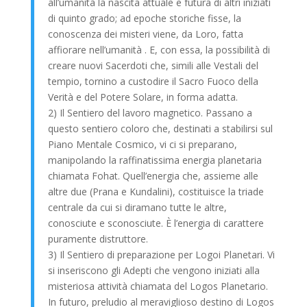
all’umanità la nascita attuale e futura di altri iniziati
di quinto grado; ad epoche storiche fisse, la
conoscenza dei misteri viene, da Loro, fatta
affiorare nell’umanità . E, con essa, la possibilità di
creare nuovi Sacerdoti che, simili alle Vestali del
tempio, tornino a custodire il Sacro Fuoco della
Verità e del Potere Solare, in forma adatta.
2) Il Sentiero del lavoro magnetico. Passano a
questo sentiero coloro che, destinati a stabilirsi sul
Piano Mentale Cosmico, vi ci si preparano,
manipolando la raffinatissima energia planetaria
chiamata Fohat. Quell’energia che, assieme alle
altre due (Prana e Kundalini), costituisce la triade
centrale da cui si diramano tutte le altre,
conosciute e sconosciute. È l’energia di carattere
puramente distruttore.
3) Il Sentiero di preparazione per Logoi Planetari. Vi
si inseriscono gli Adepti che vengono iniziati alla
misteriosa attività chiamata del Logos Planetario.
In futuro, preludio al meraviglioso destino di Logos