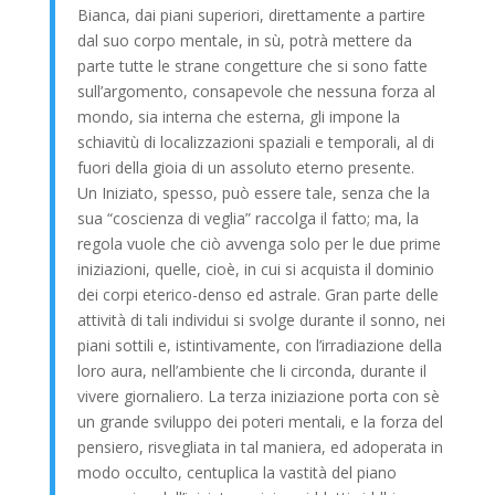
Bianca, dai piani superiori, direttamente a partire
dal suo corpo mentale, in sù, potrà mettere da
parte tutte le strane congetture che si sono fatte
sull’argomento, consapevole che nessuna forza al
mondo, sia interna che esterna, gli impone la
schiavitù di localizzazioni spaziali e temporali, al di
fuori della gioia di un assoluto eterno presente.
Un Iniziato, spesso, può essere tale, senza che la
sua “coscienza di veglia” raccolga il fatto; ma, la
regola vuole che ciò avvenga solo per le due prime
iniziazioni, quelle, cioè, in cui si acquista il dominio
dei corpi eterico-denso ed astrale. Gran parte delle
attività di tali individui si svolge durante il sonno, nei
piani sottili e, istintivamente, con l’irradiazione della
loro aura, nell’ambiente che li circonda, durante il
vivere giornaliero. La terza iniziazione porta con sè
un grande sviluppo dei poteri mentali, e la forza del
pensiero, risvegliata in tal maniera, ed adoperata in
modo occulto, centuplica la vastità del piano