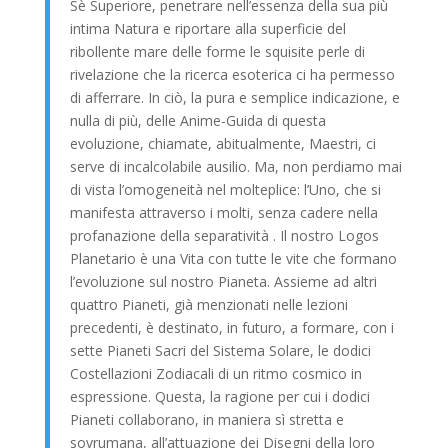
Sè Superiore, penetrare nell’essenza della sua più
intima Natura e riportare alla superficie del
ribollente mare delle forme le squisite perle di
rivelazione che la ricerca esoterica ci ha permesso
di afferrare. In ciò, la pura e semplice indicazione, e
nulla di più, delle Anime-Guida di questa
evoluzione, chiamate, abitualmente, Maestri, ci
serve di incalcolabile ausilio. Ma, non perdiamo mai
di vista l’omogeneità nel molteplice: l’Uno, che si
manifesta attraverso i molti, senza cadere nella
profanazione della separatività . Il nostro Logos
Planetario è una Vita con tutte le vite che formano
l’evoluzione sul nostro Pianeta. Assieme ad altri
quattro Pianeti, già menzionati nelle lezioni
precedenti, è destinato, in futuro, a formare, con i
sette Pianeti Sacri del Sistema Solare, le dodici
Costellazioni Zodiacali di un ritmo cosmico in
espressione. Questa, la ragione per cui i dodici
Pianeti collaborano, in maniera sì stretta e
sovrumana, all’attuazione dei Disegni della loro