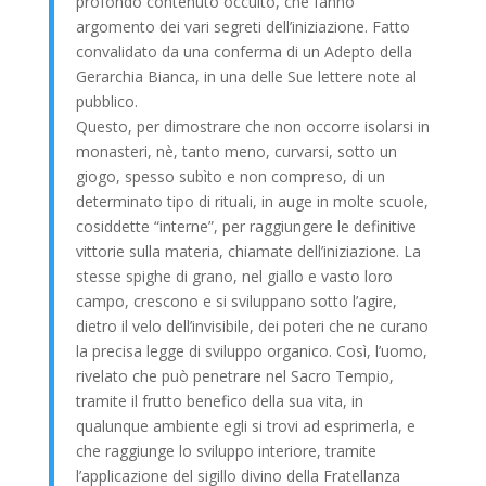
profondo contenuto occulto, che fanno
argomento dei vari segreti dell’iniziazione. Fatto
convalidato da una conferma di un Adepto della
Gerarchia Bianca, in una delle Sue lettere note al
pubblico.
Questo, per dimostrare che non occorre isolarsi in
monasteri, nè, tanto meno, curvarsi, sotto un
giogo, spesso subìto e non compreso, di un
determinato tipo di rituali, in auge in molte scuole,
cosiddette “interne”, per raggiungere le definitive
vittorie sulla materia, chiamate dell’iniziazione. La
stesse spighe di grano, nel giallo e vasto loro
campo, crescono e si sviluppano sotto l’agire,
dietro il velo dell’invisibile, dei poteri che ne curano
la precisa legge di sviluppo organico. Così, l’uomo,
rivelato che può penetrare nel Sacro Tempio,
tramite il frutto benefico della sua vita, in
qualunque ambiente egli si trovi ad esprimerla, e
che raggiunge lo sviluppo interiore, tramite
l’applicazione del sigillo divino della Fratellanza