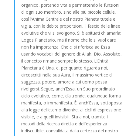
organico, portando vita e permettendo le funzioni
di ogni suo membro, sino alle più piccole cellule,
così l’Anima Centrale del nostro Pianeta tutela e
vigila, con le debite proporzioni, il fascio delle linee
evolutive che vi si svolgono. Si è abituati chiamarla:
Logos Planetario, ma il nome che le si vuol dare
non ha importanza. Che ci si riferisca ad Essa
usando vocaboli del genere di: Allah, Dio, Assoluto,
il concetto rimane sempre lo stesso. L’Entità
Planetaria è Una, e, per quanto riguarda noi,
circoscritti nella sua Aura, il massimo vertice di
saggezza, potere, amore a cui uomo possa
rivolgersi. Segue, anch’Essa, un Suo preordinato
ciclo evolutivo, come, d’altronde, qualunque forma
manifesta, o immanifesta. È, anch’Essa, sottoposta
alla legge dell’eterno divenire, ai cicli di espressione
visibile, e a quelli invisibili. Sta a noi, tramite i
metodi della ricerca diretta e dell’esperienza
indiscutibile, convalidata dalla certezza del nostro