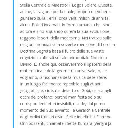
Stella Centrale e Maestro: il Logos Solare. Questa,
anche, la ragione per la quale, proprio da Venere,
giunsero sulla Terra, circa venti milioni di anni fa,
alcuni Poteri incarnati, in forma umana, che, sino
ad ora e sino a quando durerà la Sua evoluzione,
reggono le sorti della medesima. Nei trattati sulle
religioni mondiali si fa sovente menzione di Loro; la
Dottrina Segreta basa il fulcro delle sue vaste
cognizioni culturali su tale primordiale Nocciolo
Divino. E, anche qui, osserveremo il ripetersi della
matematica e della geometria universale, o, se
vogliamo, la risonanza della musica delle sfere.
In un luogo facilmente reperibile sugli atlanti
geografici, e, cioè, nel deserto di Gobi, celata agli
occhi del profano, perché manifesta solo sui
corrispondenti eteri invisibili, risiede, dal primo
momento del Suo avvento, la Gerarchia Centrale
degli ordini tutelari divini. Sette indefinibili Fiamme
Onnipossenti, chiamate i Sette Kumara (Vergini [al